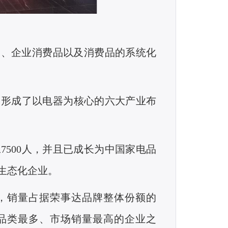
品、企业消费品以及消费品的系统化
，形成了以电器为核心的六大产业布
工
7500
人，并且已成长为中国家电品
生态化企业。
，销量占据荣事达品牌整体份额的
品类最多、市场销量最高的企业之