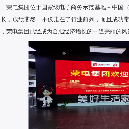
荣电集团位于国家级电子商务示范基地－中国
增长，成绩斐然，不仅走在了行业前列，而且成功
认，荣电集团已经成为合肥经济增长的一道亮丽的风