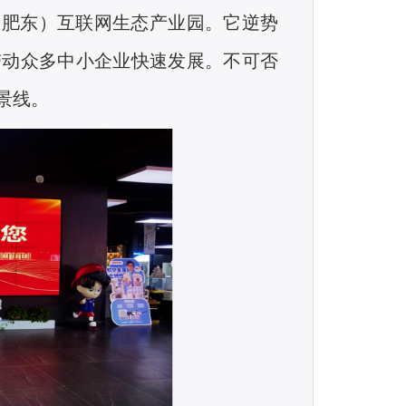
（肥东）互联网生态产业园。它逆势
带动众多中小企业快速发展。不可否
景线。