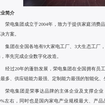
企业简介
荣电集团成立于
2004
年，致力于提供家庭消费
解决方案。
集团在全国各地有
9
大家电工厂、
3
大生态工厂
局，率先完成企业数字化改造。
经过
20
年的蓬勃发展，荣电集团在全国拥有员
类最多、供应链能力最强、定制能力最强的智能化、
荣电集团是荣事达品牌的主体企业及支撑企业
0%
左右，同时也是国内家电产业规模最大、产品