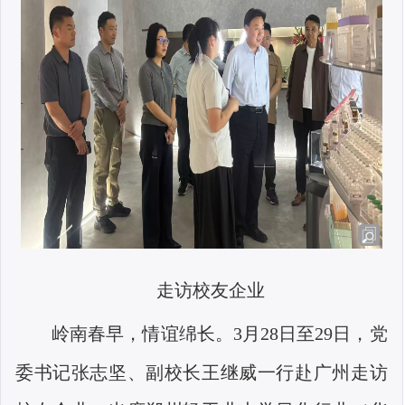
走访校友企业
岭南春早，情谊绵长。
3
月
28
日至
29
日，党
委书记张志坚、副校长王继威一行赴广州走访