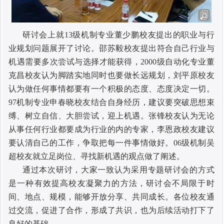
研讨会上就
13
级机制专业董少鹏校友提出的职业与行
业规划问题展开了讨论。邵苏毅校友提出符合自己行业与
机遇需要多次尝试与选择才能获得，
2000
级自动化专业董
克昌校友认为脚踏实地同时也要做长远规划，刘平原校友
认为做任何事情都要有一个积极的态度、态度决定一切。
97
机制专业申春晓校友结合自身经历，建议要突破思想束
缚、树立自信、大胆尝试，迎上机遇。张锋校友认为无论
从事任何行业都要成为行业的内的专家，李恩政校友建议
要认清自己的工作，争取把每一件事情做好。
06
级机制吴
超校友就立足岗位、寻找新机遇的观点做了阐述。
通过本次研讨，大家一致认为采用专题研讨会的方式
是一种有效提高校友凝聚力的方法，研讨会不局限于时
间、地点、规模，能够开放分享、共同成长。各位校友通
过交流，促进了合作，形成了共识，也为后续活动打下了
良好的基础。