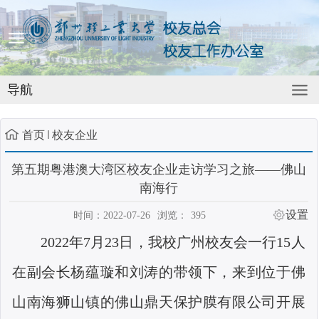
导航
首页
校友企业
第五期粤港澳大湾区校友企业走访学习之旅——佛山
南海行
设置
时间：2022-07-26
浏览：
395
2022年7月23日，
我校
广
州
校友
会
一行
15人
在副会长杨蕴璇和刘涛的带领下，来到位于佛
山南海狮山镇的佛山鼎天保护膜有限公司
开展