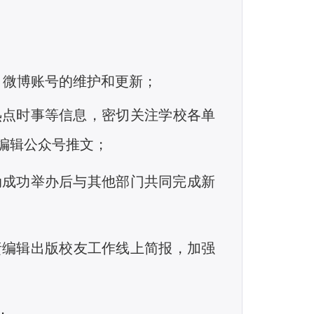
、
微博账号的维护和更新
；
热点时事等信息
，
密切
关注
学校各单
编辑公众号推
文；
动成功举办后与其他部
门
共同完成新
责编辑出版校友
工
作线上简报
，
加强