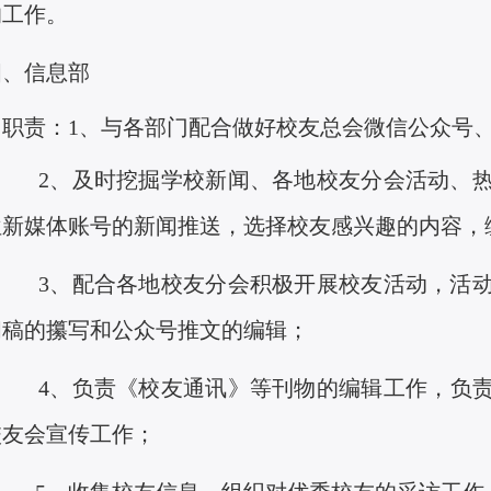
的工作。
四、信息部
职责：
1、
与各部
门
配合做好校友总会微信公众号
2、及时挖掘学校新闻
、
各地校友分会活动
、
位新媒体账号的新闻推送
，
选择校友感兴趣的内容
，
3、
配合各地校友分会积极开展校友活动
，
活
闻稿的攥写和公众号推
文
的编辑
；
4、
负责《校友通讯》等
刊物
的编辑
工
作
，
负
校友会宣传
工
作
；