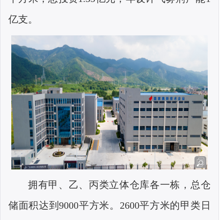
亿支。
拥有甲、乙、丙类立体仓库各一栋，总仓
储面积达到
9000
平方米。
2600
平方米的甲类日