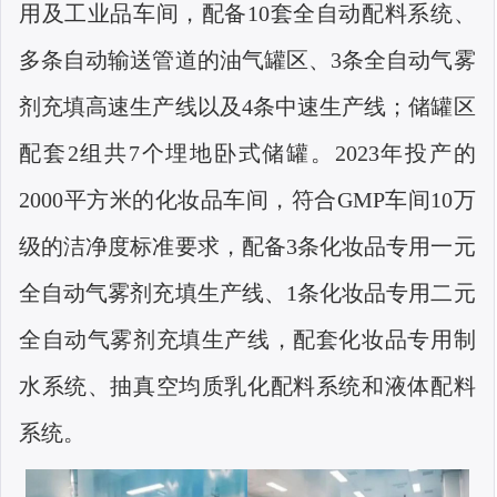
用及工业品车间，配备
10
套全自动配料系统、
多条自动输送管道的油气罐区、
3
条全自动气雾
剂充填高速生产线以及
4
条中速生产线；储罐区
配套
2
组共
7
个埋地卧式储罐。
2023
年投产的
2000
平方米的化妆品车间，符合
GMP
车间
10
万
级的洁净度标准要求，配备
3
条化妆品专用一元
全自动气雾剂充填生产线、
1
条化妆品专用二元
全自动气雾剂充填生产线，配套化妆品专用制
水系统、抽真空均质乳化配料系统和液体配料
系统。