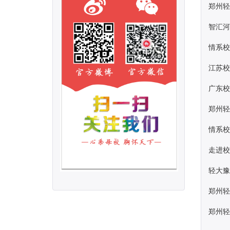
郑州轻
智汇河
情系校
江苏
广东
郑州轻
情系校
走进校
轻大
郑州轻
郑州