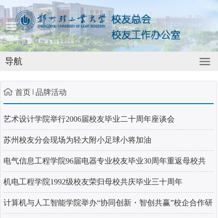
导航
首页
品牌活动
艺术设计学院举行2006届校友毕业二十周年座谈会
苏州校友分会现场为轻大附小足球小将加油
电气信息工程学院96届电器专业校友毕业30周年重返母校共
叙情谊共...
机电工程学院1992级校友荣归母校共庆毕业三十周年
计算机与人工智能学院举办“协同创新・智创共赢”校企合作研
讨会