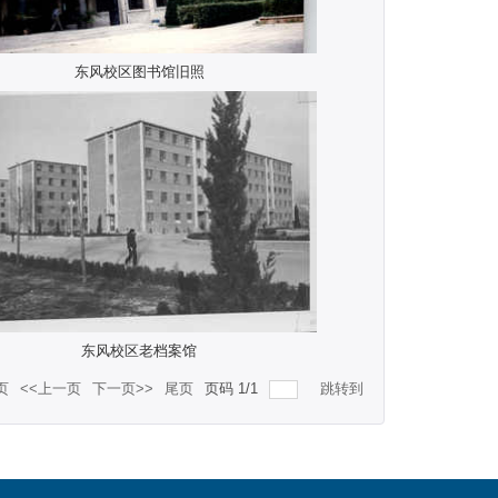
东风校区图书馆旧照
东风校区老档案馆
页
<<上一页
下一页>>
尾页
页码
1
/
1
跳转到